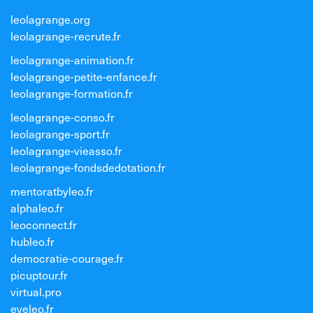
leolagrange.org
leolagrange-recrute.fr
leolagrange-animation.fr
leolagrange-petite-enfance.fr
leolagrange-formation.fr
leolagrange-conso.fr
leolagrange-sport.fr
leolagrange-vieasso.fr
leolagrange-fondsdedotation.fr
mentoratbyleo.fr
alphaleo.fr
leoconnect.fr
hubleo.fr
democratie-courage.fr
picuptour.fr
virtual.pro
eveleo.fr