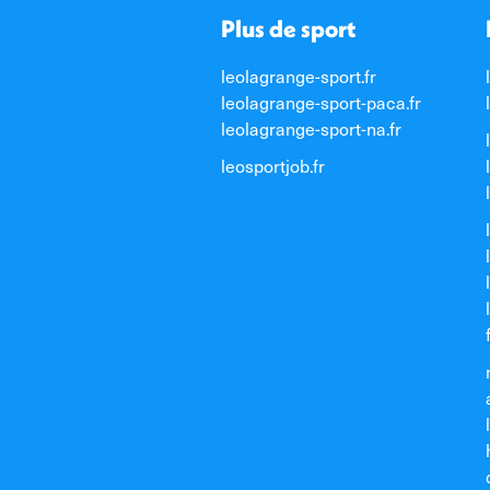
Plus de sport
leolagrange-sport.fr
leolagrange-sport-paca.fr
leolagrange-sport-na.fr
leosportjob.fr