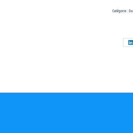
Catégorie :
Du
P
s
L