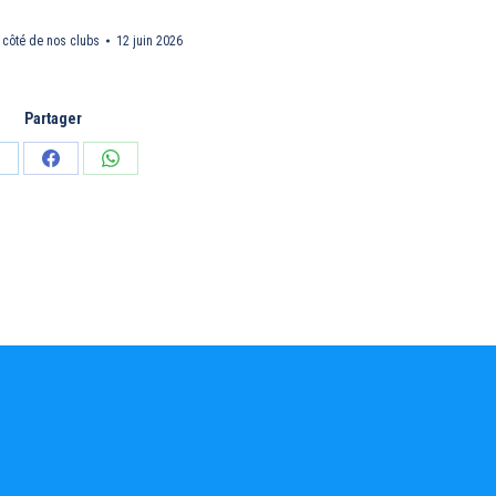
 côté de nos clubs
12 juin 2026
Partager
artager
Partager
Partager
ur
sur
sur
inkedIn
Facebook
WhatsApp