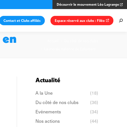
Découvrir le mouvement Léo Lagrange
Contact et Clubs affiliés
Espace réservé aux clubs : Filéo
Rec
:
 en
Vous êtes ici :
Accueil
Du côté de nos clubs
La chorale italienne de Colomiers…
Actualité
A la Une
(18)
Du côté de nos clubs
(36)
Evénements
(34)
Nos actions
(44)