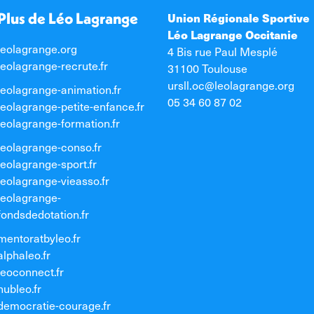
Plus de Léo Lagrange
Union Régionale Sportive
Léo Lagrange Occitanie
leolagrange.org
4 Bis rue Paul Mesplé
leolagrange-recrute.fr
31100 Toulouse
ursll.oc@leolagrange.org
leolagrange-animation.fr
05 34 60 87 02
leolagrange-petite-enfance.fr
leolagrange-formation.fr
leolagrange-conso.fr
leolagrange-sport.fr
leolagrange-vieasso.fr
leolagrange-
fondsdedotation.fr
mentoratbyleo.fr
alphaleo.fr
leoconnect.fr
hubleo.fr
democratie-courage.fr