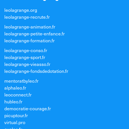
leolagrange.org
leolagrange-recrute.fr
leolagrange-animation.fr
leolagrange-petite-enfance.fr
leolagrange-formation.fr
leolagrange-conso.fr
leolagrange-sport.fr
leolagrange-vieasso.fr
leolagrange-fondsdedotation.fr
mentoratbyleo.fr
alphaleo.fr
leoconnect.fr
hubleo.fr
democratie-courage.fr
picuptour.fr
virtual.pro