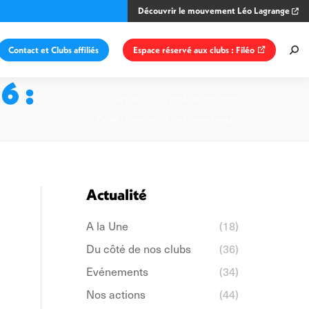
Découvrir le mouvement Léo Lagrange
Contact et Clubs affiliés
Espace réservé aux clubs : Filéo
Rec
:
6 :
Vous êtes ici :
Accueil
Du côté de nos clubs
Finale championnat de France Footy…
Actualité
A la Une
(18)
Du côté de nos clubs
(36)
Evénements
(34)
Nos actions
(44)