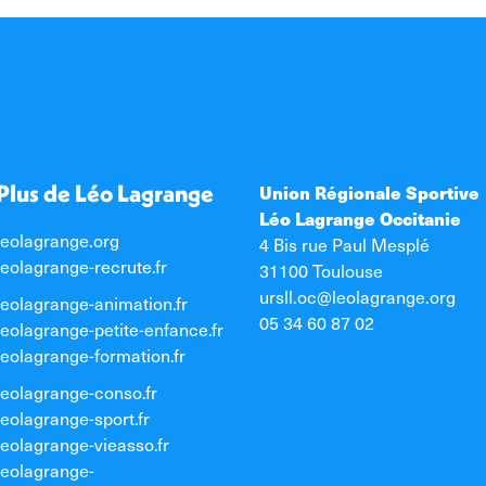
Plus de Léo Lagrange
Union Régionale Sportive
Léo Lagrange Occitanie
leolagrange.org
4 Bis rue Paul Mesplé
leolagrange-recrute.fr
31100 Toulouse
ursll.oc@leolagrange.org
leolagrange-animation.fr
05 34 60 87 02
leolagrange-petite-enfance.fr
leolagrange-formation.fr
leolagrange-conso.fr
leolagrange-sport.fr
leolagrange-vieasso.fr
leolagrange-