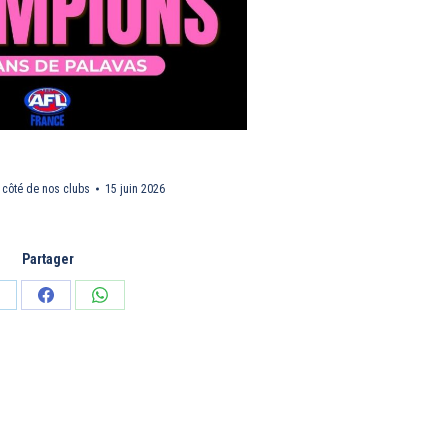
 côté de nos clubs
15 juin 2026
Partager
artager
Partager
Partager
ur
sur
sur
inkedIn
Facebook
WhatsApp