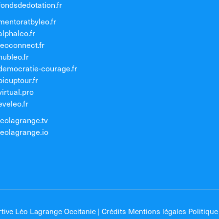
fondsdedotation.fr
mentoratbyleo.fr
alphaleo.fr
leoconnect.fr
hubleo.fr
democratie-courage.fr
picuptour.fr
virtual.pro
eveleo.fr
leolagrange.tv
leolagrange.io
ive Léo Lagrange Occitanie |
Crédits Mentions légales Politique 