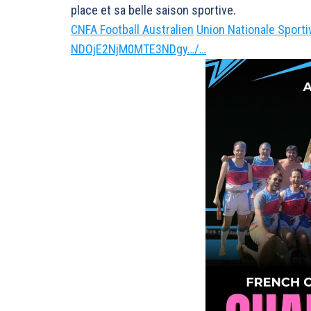
place et sa belle saison sportive.
CNFA Football Australien
Union Nationale Sport
NDOjE2NjM0MTE3NDgy…/…