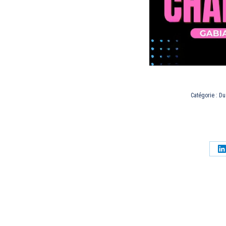
Catégorie :
Du
P
s
L