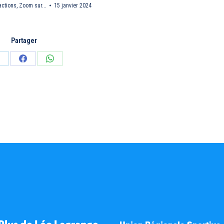
actions
,
Zoom sur...
15 janvier 2024
Partager
artager
Partager
Partager
ur
sur
sur
inkedIn
Facebook
WhatsApp