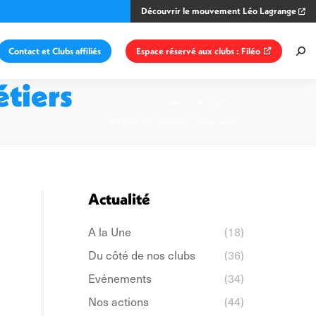
Découvrir le mouvement Léo Lagrange
Contact et Clubs affiliés
Espace réservé aux clubs : Filéo
Rec
:
étiers
Vous êtes ici :
Accueil
Nos actions
Ateliers Info Métiers : découverte…
Actualité
A la Une
(18)
Du côté de nos clubs
(36)
Evénements
(34)
Nos actions
(44)