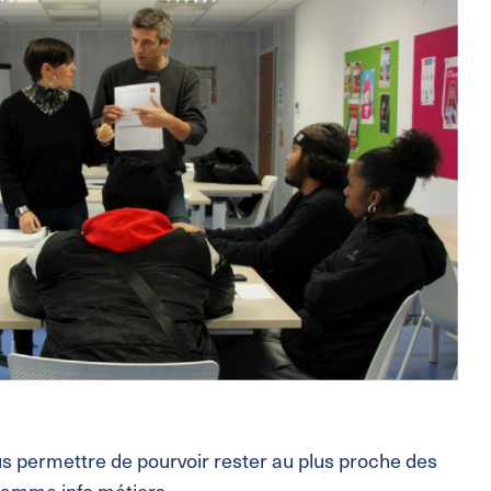
s permettre de pourvoir rester au plus proche des
gramme info métiers.