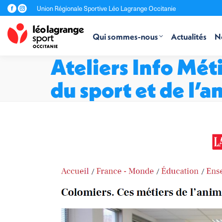
Union Régionale Sportive Léo Lagrange Occitanie
La
La
page
page
Facebook
Instagram
Qui sommes-nous
Actualités
No
s'ouvre
s'ouvre
dans
dans
une
une
Ateliers Info Mét
nouvelle
nouvelle
fenêtre
fenêtre
du sport et de l’