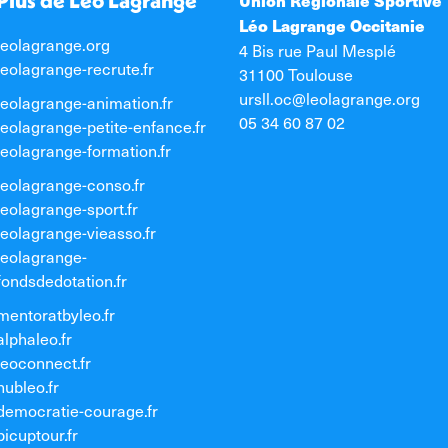
Plus de Léo Lagrange
Union Régionale Sportive
Léo Lagrange Occitanie
leolagrange.org
4 Bis rue Paul Mesplé
leolagrange-recrute.fr
31100 Toulouse
ursll.oc@leolagrange.org
leolagrange-animation.fr
05 34 60 87 02
leolagrange-petite-enfance.fr
leolagrange-formation.fr
leolagrange-conso.fr
leolagrange-sport.fr
leolagrange-vieasso.fr
leolagrange-
fondsdedotation.fr
mentoratbyleo.fr
alphaleo.fr
leoconnect.fr
hubleo.fr
democratie-courage.fr
picuptour.fr