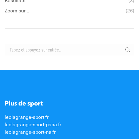
Zoom sur…
(26)
Recherche
:
Plus de sport
leolagrange-sport.fr
leolagrange-sport-paca.fr
leolagrange-sport-na.fr