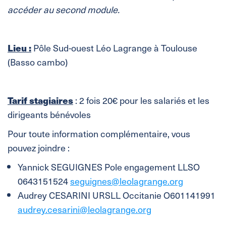
accéder au second module.
Lieu :
Pôle Sud-ouest Léo Lagrange à Toulouse
(Basso cambo)
Tarif stagiaires
: 2 fois 20€ pour les salariés et les
dirigeants bénévoles
Pour toute information complémentaire, vous
pouvez joindre :
Yannick SEGUIGNES Pole engagement LLSO
0643151524
seguignes@leolagrange.org
Audrey CESARINI URSLL Occitanie O601141991
audrey.cesarini@leolagrange.org