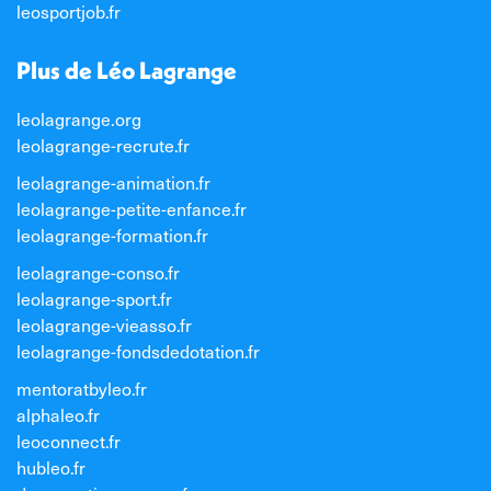
leosportjob.fr
Plus de Léo Lagrange
leolagrange.org
leolagrange-recrute.fr
leolagrange-animation.fr
leolagrange-petite-enfance.fr
leolagrange-formation.fr
leolagrange-conso.fr
leolagrange-sport.fr
leolagrange-vieasso.fr
leolagrange-fondsdedotation.fr
mentoratbyleo.fr
alphaleo.fr
leoconnect.fr
hubleo.fr