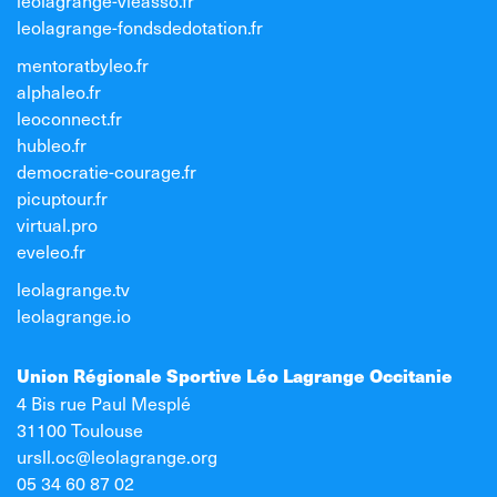
leolagrange-fondsdedotation.fr
mentoratbyleo.fr
alphaleo.fr
leoconnect.fr
hubleo.fr
democratie-courage.fr
picuptour.fr
virtual.pro
eveleo.fr
leolagrange.tv
leolagrange.io
Union Régionale Sportive Léo Lagrange Occitanie
4 Bis rue Paul Mesplé
31100 Toulouse
ursll.oc@leolagrange.org
05 34 60 87 02