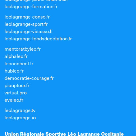
leolagrange-formation.fr
leolagrange-conso.fr
leolagrange-sport.fr
leolagrange-vieasso.fr
leolagrange-fondsdedotation.fr
mentoratbyleo.fr
alphaleo.fr
leoconnect.fr
hubleo.fr
democratie-courage.fr
picuptour.fr
virtual.pro
eveleo.fr
leolagrange.tv
leolagrange.io
Union Régionale Sportive Léo Lagrange Occitanie