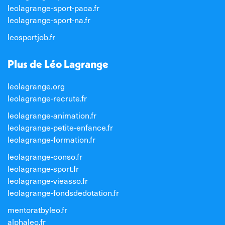
leolagrange-sport-paca.fr
leolagrange-sport-na.fr
leosportjob.fr
Plus de Léo Lagrange
leolagrange.org
leolagrange-recrute.fr
leolagrange-animation.fr
leolagrange-petite-enfance.fr
leolagrange-formation.fr
leolagrange-conso.fr
leolagrange-sport.fr
leolagrange-vieasso.fr
leolagrange-fondsdedotation.fr
mentoratbyleo.fr
alphaleo.fr