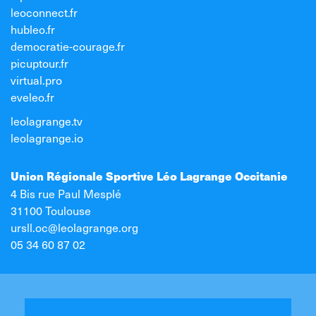
leoconnect.fr
hubleo.fr
democratie-courage.fr
picuptour.fr
virtual.pro
eveleo.fr
leolagrange.tv
leolagrange.io
Union Régionale Sportive Léo Lagrange Occitanie
4 Bis rue Paul Mesplé
31100 Toulouse
ursll.oc@leolagrange.org
05 34 60 87 02