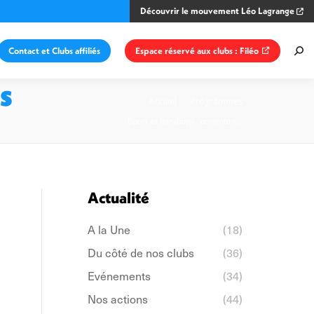
Découvrir le mouvement Léo Lagrange
Contact et Clubs affiliés
Espace réservé aux clubs : Filéo
Rec
:
s
Vous êtes ici :
Accueil
Programmes
Sport et handicap : comment…
Actualité
A la Une
(18)
Du côté de nos clubs
(36)
Evénements
(34)
Nos actions
(44)