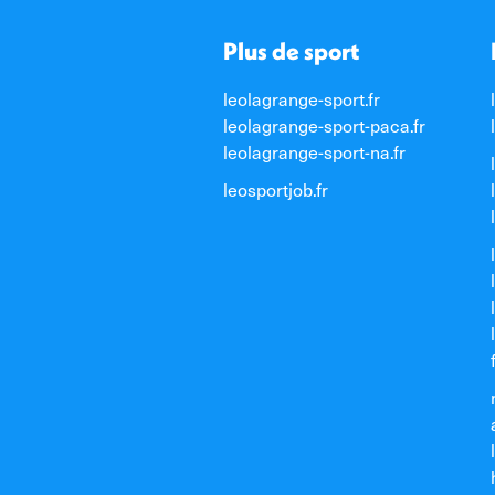
Plus de sport
leolagrange-sport.fr
leolagrange-sport-paca.fr
leolagrange-sport-na.fr
leosportjob.fr