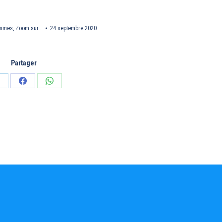
ammes
,
Zoom sur...
24 septembre 2020
Partager
artager
Partager
Partager
ur
sur
sur
inkedIn
Facebook
WhatsApp