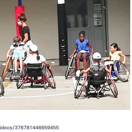
/videos/376781446659455