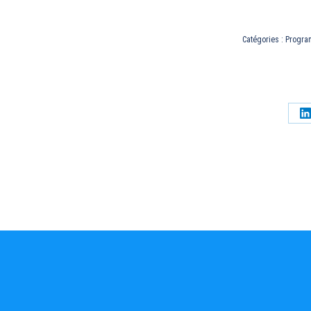
Catégories :
Progr
P
s
L