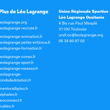
Plus de Léo Lagrange
Union Régionale Sportive
Léo Lagrange Occitanie
leolagrange.org
4 Bis rue Paul Mesplé
leolagrange-recrute.fr
31100 Toulouse
ursll.oc@leolagrange.org
leolagrange-animation.fr
05 34 60 87 02
leolagrange-petite-enfance.fr
leolagrange-formation.fr
leolagrange-conso.fr
leolagrange-sport.fr
leolagrange-vieasso.fr
leolagrange-
fondsdedotation.fr
mentoratbyleo.fr
alphaleo.fr
leoconnect.fr
hubleo.fr