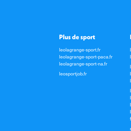
Plus de sport
leolagrange-sport.fr
leolagrange-sport-paca.fr
leolagrange-sport-na.fr
leosportjob.fr