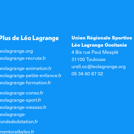
Plus de Léo Lagrange
Union Régionale Sportive
Léo Lagrange Occitanie
leolagrange.org
4 Bis rue Paul Mesplé
leolagrange-recrute.fr
31100 Toulouse
ursll.oc@leolagrange.org
leolagrange-animation.fr
05 34 60 87 02
leolagrange-petite-enfance.fr
leolagrange-formation.fr
leolagrange-conso.fr
leolagrange-sport.fr
leolagrange-vieasso.fr
leolagrange-
fondsdedotation.fr
mentoratbyleo.fr