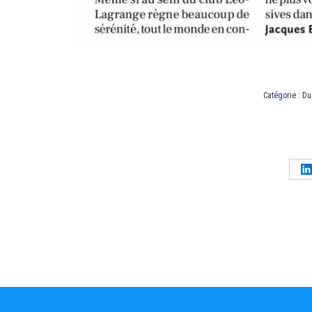
Catégorie :
Du
P
s
L