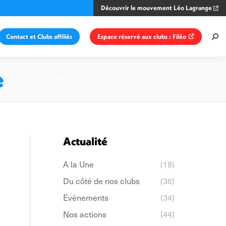
Découvrir le mouvement Léo Lagrange
Contact et Clubs affiliés
Espace réservé aux clubs : Filéo
Rec
:
e
Vous êtes ici :
Accueil
Du côté de nos clubs
Tirons un trait sur les…
Actualité
A la Une
(18)
Du côté de nos clubs
(36)
Evénements
(34)
Nos actions
(44)