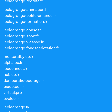
leolagrange-recrute.fr
leolagrange-animation.fr
leolagrange-petite-enfance.fr
leolagrange-formation.fr
leolagrange-conso.fr
leolagrange-sport.fr
leolagrange-vieasso.fr
leolagrange-fondsdedotation.fr
mentoratbyleo.fr
alphaleo.fr
leoconnect.fr
hubleo.fr
democratie-courage.fr
picuptour.fr
virtual.pro
eveleo.fr
leolagrange.tv