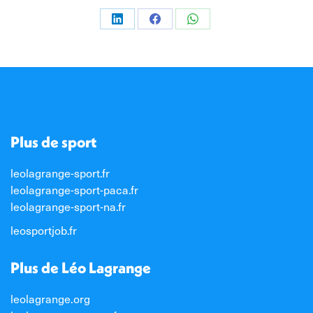
Partager
Partager
Partager
sur
sur
sur
LinkedIn
Facebook
WhatsApp
Plus de sport
leolagrange-sport.fr
leolagrange-sport-paca.fr
leolagrange-sport-na.fr
leosportjob.fr
Plus de Léo Lagrange
leolagrange.org