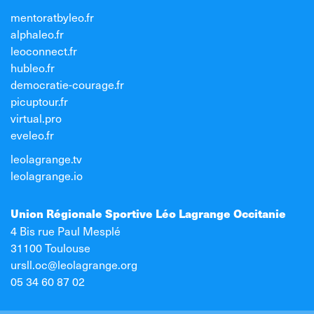
mentoratbyleo.fr
alphaleo.fr
leoconnect.fr
hubleo.fr
democratie-courage.fr
picuptour.fr
virtual.pro
eveleo.fr
leolagrange.tv
leolagrange.io
Union Régionale Sportive Léo Lagrange Occitanie
4 Bis rue Paul Mesplé
31100 Toulouse
ursll.oc@leolagrange.org
05 34 60 87 02